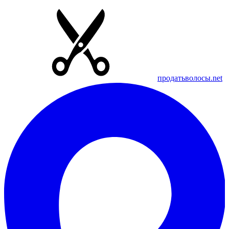
продатьволосы.net