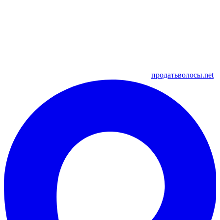
продатьволосы.net