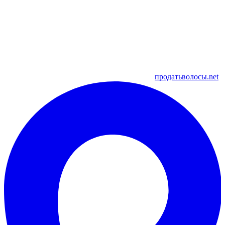
продатьволосы.net