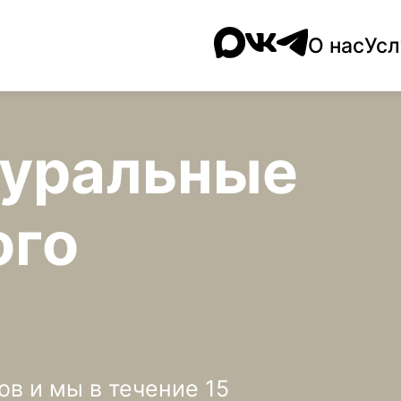
О нас
Усл
туральные
ого
в и мы в течение 15