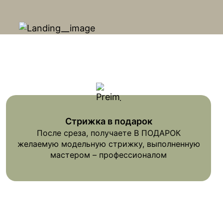
Стрижка в подарок
После среза, получаете В ПОДАРОК
желаемую модельную стрижку, выполненную
мастером – профессионалом