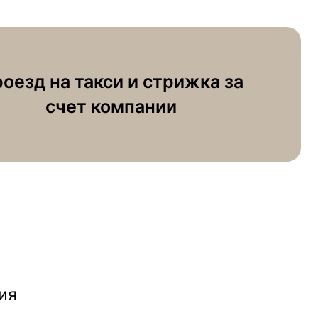
оезд на такси и стрижка за
счет компании
ия