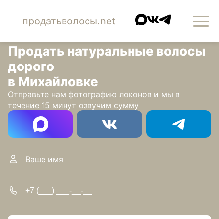
продатьволосы.net
Продать натуральные волосы
дорого
в Михайловке
Отправьте нам фотографию локонов и мы в
течение 15 минут озвучим сумму
Имя
Телефон