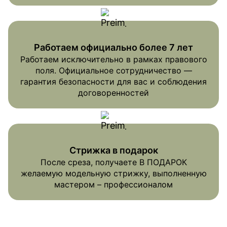
Работаем официально более 7 лет
Работаем исключительно в рамках правового
поля. Официальное сотрудничество —
гарантия безопасности для вас и соблюдения
договоренностей
Стрижка в подарок
После среза, получаете В ПОДАРОК
желаемую модельную стрижку, выполненную
мастером – профессионалом