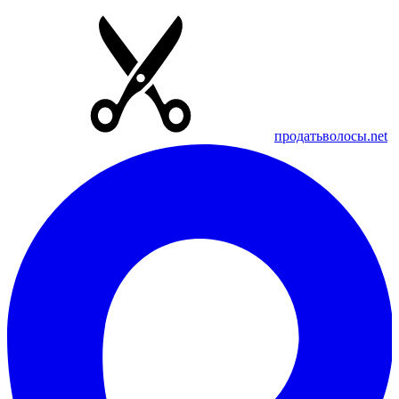
продатьволосы.net