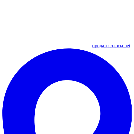
продатьволосы.net