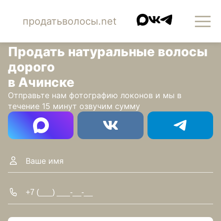
продатьволосы.net
Продать натуральные волосы
дорого
в Ачинске
Отправьте нам фотографию локонов и мы в
течение 15 минут озвучим сумму
Имя
Телефон