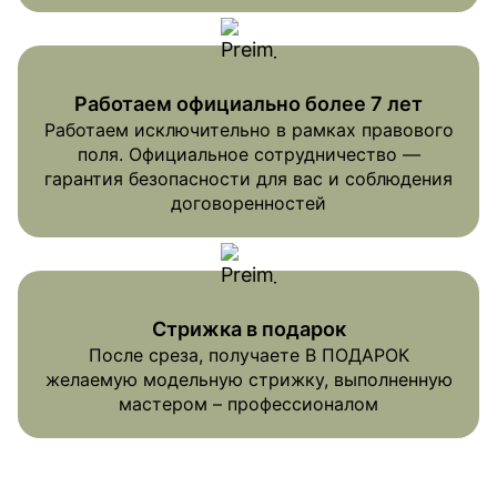
Работаем официально более 7 лет
Работаем исключительно в рамках правового
поля. Официальное сотрудничество —
гарантия безопасности для вас и соблюдения
договоренностей
Стрижка в подарок
После среза, получаете В ПОДАРОК
желаемую модельную стрижку, выполненную
мастером – профессионалом